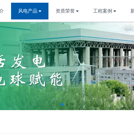
介
风电产品
资质荣誉
工程案例