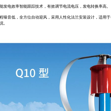
风能发电效率智能跟踪技术，有效调节电流电压，发电转换率高。
过程噪音低，全方位自动迎风，采用人性化法兰安装设计，适用
况。