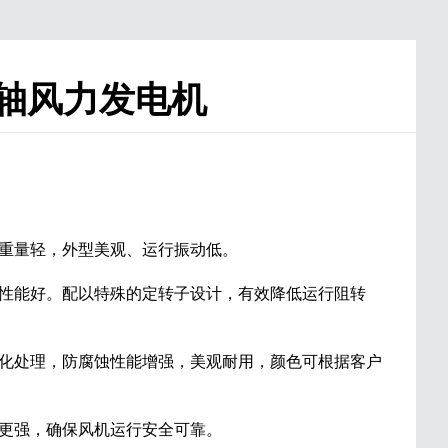
垂直轴风力发电机
，重量轻，外型美观、运行振动低。
热性能好。配以特殊的定转子设计，有效降低运行阻转
氧化处理，防腐蚀性能增强，美观耐用，颜色可根据客户
力更强，确保风机运行安全可靠。