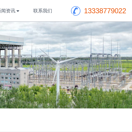
13338779022
新闻资讯
联系我们